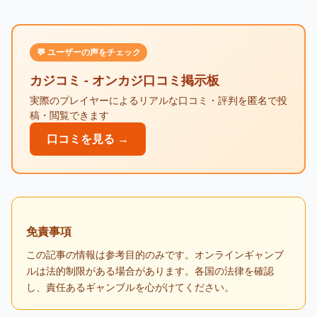
💬 ユーザーの声をチェック
カジコミ - オンカジ口コミ掲示板
実際のプレイヤーによるリアルな口コミ・評判を匿名で投
稿・閲覧できます
口コミを見る →
免責事項
この記事の情報は参考目的のみです。オンラインギャンブ
ルは法的制限がある場合があります。各国の法律を確認
し、責任あるギャンブルを心がけてください。