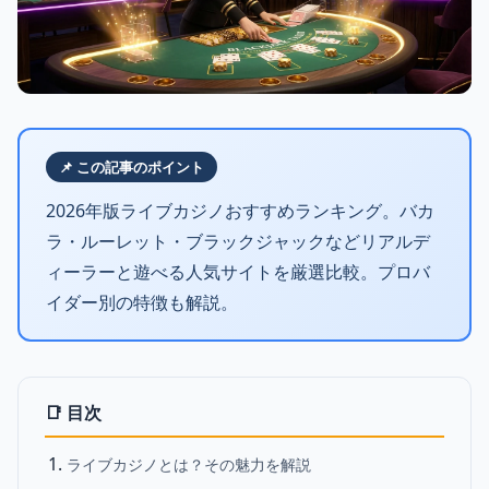
📌 この記事のポイント
2026年版ライブカジノおすすめランキング。バカ
ラ・ルーレット・ブラックジャックなどリアルデ
ィーラーと遊べる人気サイトを厳選比較。プロバ
イダー別の特徴も解説。
📑 目次
ライブカジノとは？その魅力を解説