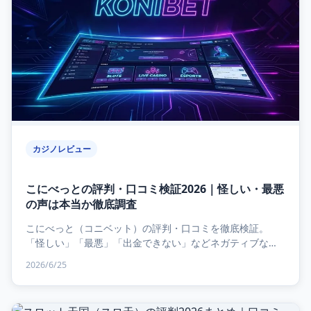
カジノレビュー
こにべっとの評判・口コミ検証2026｜怪しい・最悪
の声は本当か徹底調査
こにべっと（コニベット）の評判・口コミを徹底検証。
「怪しい」「最悪」「出金できない」などネガティブな声
の真偽を実際の体験談で調査。良い評判・悪い評判両方を
2026/6/25
包み隠...