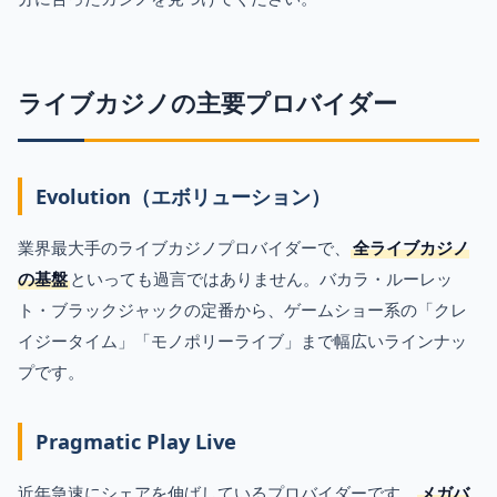
ライブカジノの主要プロバイダー
Evolution（エボリューション）
業界最大手のライブカジノプロバイダーで、
全ライブカジノ
の基盤
といっても過言ではありません。バカラ・ルーレッ
ト・ブラックジャックの定番から、ゲームショー系の「クレ
イジータイム」「モノポリーライブ」まで幅広いラインナッ
プです。
Pragmatic Play Live
近年急速にシェアを伸ばしているプロバイダーです。
メガバ