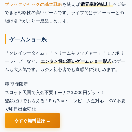
ブラックジャックの基本戦略
を使えば
還元率99%以上
も期待
できる戦略性の高いゲームです。ライブではディーラーとの
駆け引きがより一層楽しめます。
ゲームショー系
「クレイジータイム」「ドリームキャッチャー」「モノポリ
ーライブ」など、
エンタメ性の高いゲームショー形式
のゲー
ムも大人気です。カジノ初心者でも直感的に楽しめます。
🎰 期間限定
スロット天国で入金不要ボーナス3,000円ゲット！
登録だけでもらえる！PayPay・コンビニ入金対応、KYC不要
で即日出金可能
今すぐ無料登録 →