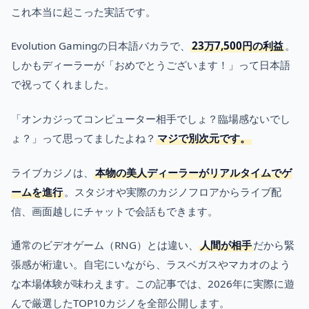
これ本当に起こった実話です。
Evolution Gamingの日本語バカラで、
23万7,500円の利益
。
しかもディーラーが「おめでとうございます！」って日本語
で祝ってくれました。
「オンカジってコンピューター相手でしょ？臨場感ないでし
ょ？」って思ってましたよね？
マジで別次元です。
ライブカジノは、
本物の美人ディーラーがリアルタイムでゲ
ームを進行
。スタジオや実際のカジノフロアからライブ配
信、画面越しにチャットで会話もできます。
通常のビデオゲーム（RNG）とは違い、
人間が相手
だから緊
張感が桁違い。自宅にいながら、ラスベガスやマカオのよう
な本場体験が味わえます。この記事では、2026年に実際に遊
んで厳選したTOP10カジノを全部公開します。