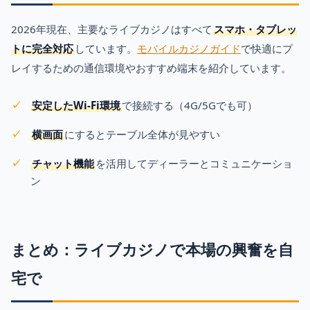
2026年現在、主要なライブカジノはすべて
スマホ・タブレッ
トに完全対応
しています。
モバイルカジノガイド
で快適にプ
レイするための通信環境やおすすめ端末を紹介しています。
安定したWi-Fi環境
で接続する（4G/5Gでも可）
横画面
にするとテーブル全体が見やすい
チャット機能
を活用してディーラーとコミュニケーショ
ン
まとめ：ライブカジノで本場の興奮を自
宅で