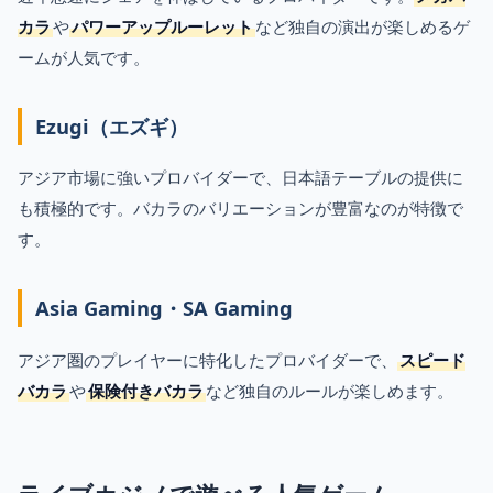
カラ
や
パワーアップルーレット
など独自の演出が楽しめるゲ
ームが人気です。
Ezugi（エズギ）
アジア市場に強いプロバイダーで、日本語テーブルの提供に
も積極的です。バカラのバリエーションが豊富なのが特徴で
す。
Asia Gaming・SA Gaming
アジア圏のプレイヤーに特化したプロバイダーで、
スピード
バカラ
や
保険付きバカラ
など独自のルールが楽しめます。