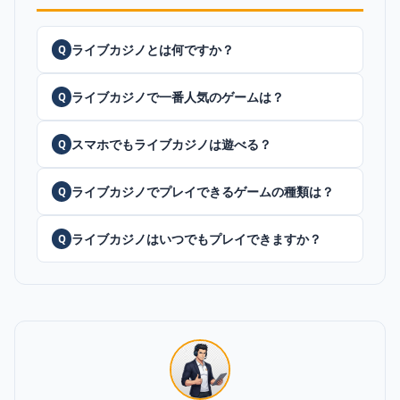
ライブカジノとは何ですか？
Q
ライブカジノで一番人気のゲームは？
Q
スマホでもライブカジノは遊べる？
Q
ライブカジノでプレイできるゲームの種類は？
Q
ライブカジノはいつでもプレイできますか？
Q