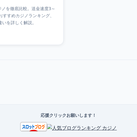
ジノを徹底比較。送金速度3～
おすすめカジノランキング、
違いを詳しく解説。
応援クリックお願いします！