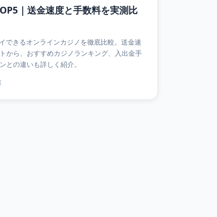
OP5｜送金速度と手数料を実測比
レイできるオンラインカジノを徹底比較。送金速
トから、おすすめカジノランキング、入出金手
ンとの違いも詳しく紹介。
部