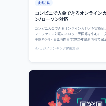
決済方法
コンビニで入金できるオンラインカジ
ン/ローソン対応
コンビニ入金できるオンラインカジノを実検証
ン・ファミマ対応のスロット天国等を中心に、入
手数料0円・着金時間まで2026年最新情報で完
✍️ カジノランキングJP編集部