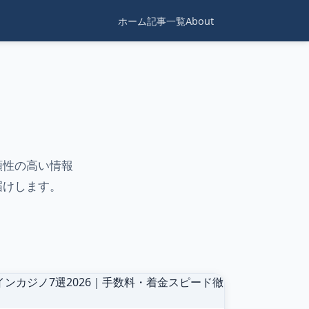
ホーム
記事一覧
About
頼性の高い情報
届けします。