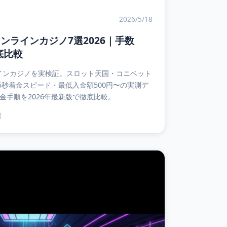
2026/5/18
オンラインカジノ7選2026｜手数
底比較
ラインカジノを実検証。スロット天国・コニベット
5秒着金スピード・最低入金額500円〜の実測デ
金手順を2026年最新版で徹底比較。
部