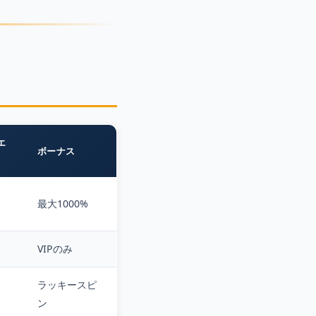
エ
ボーナス
最大1000%
VIPのみ
ラッキースピ
ン