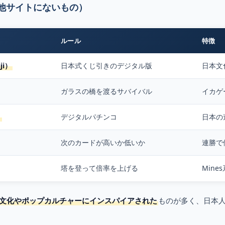
（他サイトにないもの）
ルール
特徴
ji）
日本式くじ引きのデジタル版
日本文
ガラスの橋を渡るサバイバル
イカゲ
）
デジタルパチンコ
日本の
次のカードが高いか低いか
連勝で
塔を登って倍率を上げる
Mine
文化やポップカルチャーにインスパイアされた
ものが多く、日本