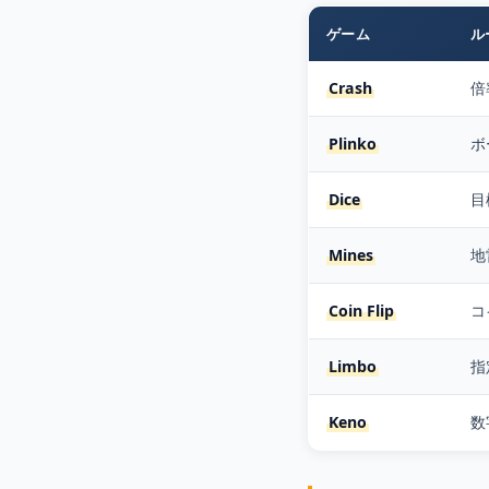
ゲーム
ル
Crash
倍
Plinko
ボ
Dice
目
Mines
地
Coin Flip
コ
Limbo
指
Keno
数