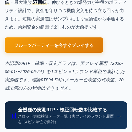
倍
・最大連敗
57回転
。伸びるときの爆発力が主役のボラティ
リティ設計で、資金を守りつつ機能突入を待つ立ち回りが向
きます。短期の実測値はサンプルにより理論値から乖離する
ため、余剰資金の範囲で楽しむのが大前提です。
フルーツパーティーを今すぐプレイする
本記事のRTP・確率・収支グラフは、実プレイ履歴（2026-
06-01〜2026-06-24）を1スピン＝1ラウンド単位で集計した
実測値です。理論RTP96.5%はメーカー公表値の代表値。20
歳未満の方の利用はできません。
全機種の実測RTP・検証回転数を比較する
📊
→
スロット実戦検証データ一覧（実プレイのラウンド履歴
を1スピン単位で集計）