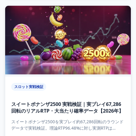
スロット実戦検証
スイートボナンザ2500 実戦検証｜実プレイ67,286
回転のリアルRTP・大当たり確率データ【2026年】
スイートボナンザ2500を実プレイ約67,286回転のラウンド
データで実戦検証。理論RTP96.48%に対し実測RTPは
96.1%。倍率別ヒット確率・20倍/5...