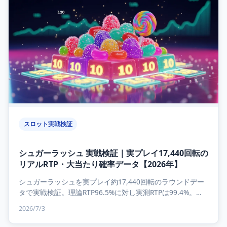
スロット実戦検証
シュガーラッシュ 実戦検証｜実プレイ17,440回転の
リアルRTP・大当たり確率データ【2026年】
シュガーラッシュを実プレイ約17,440回転のラウンドデー
タで実戦検証。理論RTP96.5%に対し実測RTPは99.4%。倍
率別ヒット確率・20倍/50倍/10...
2026/7/3