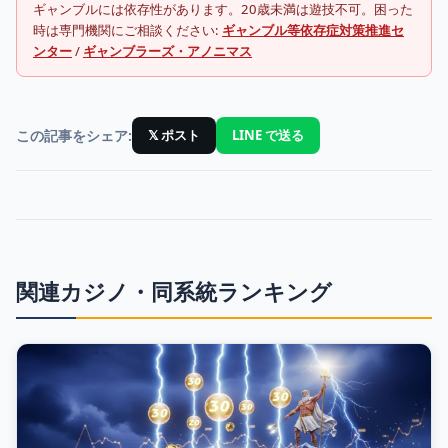
ギャンブルには依存性があります。20歳未満は遊技不可。困った
時は専門機関にご相談ください:
ギャンブル等依存症対策推進セ
ンター
/
ギャンブラーズ・アノニマス
この記事をシェア:
𝕏 ポスト
LINE で送る
関連カジノ・同系統ランキング