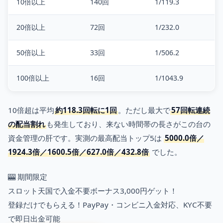
10倍以上
140回
1/119.3
20倍以上
72回
1/232.0
50倍以上
33回
1/506.2
100倍以上
16回
1/1043.9
10倍超は平均
約118.3回転に1回
。ただし最大で
57回転連続
の配当割れ
も発生しており、来ない時間帯の長さがこの台の
資金管理の肝です。実測の最高配当トップ5は
5000.0倍／
1924.3倍／1600.5倍／627.0倍／432.8倍
でした。
🎰 期間限定
スロット天国で入金不要ボーナス3,000円ゲット！
登録だけでもらえる！PayPay・コンビニ入金対応、KYC不要
で即日出金可能