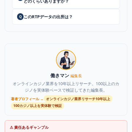
どのくらいありますか？
このRTPデータの出所は？
Q
働きマン
編集長
オンラインカジノ業界を10年以上リサーチ。100以上のカ
ジノを実体験ベースで検証してきた編集長。
著者プロフィール →
オンラインカジノ業界リサーチ10年以上
100カジノ以上を実体験で検証
⚠ 責任あるギャンブル