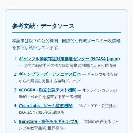
参考文献・データソース
本記事は以下の公的機関・国際的な権威ソースの一次情報
を参照し執筆しています。
ギャンブル等依存症対策推進センター (NCASA Japan)
— 厚生労働省委託の依存症対策推進機関による公式情報
ギャンブラーズ・アノニマス日本
— ギャンブル依存症
からの回復を支援する自助グループ
eCOGRA - 独立公認テスト機関
— オンラインカジノの
RNG・公正性を監査する第三者機関
iTech Labs - ゲーム監査機関
— RNG・RTP・公正性の
ISO/IEC 17025認定試験所
GamCare - 責任あるギャンブル
— 英国の責任あるギャ
ンブル教育機関 (世界標準)