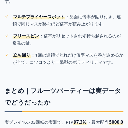
す。
マルチプライヤースポット
：盤面に倍率が貼り付き、連
鎖で同じマスが絡むほど倍率が積み上がります。
フリースピン
：倍率がリセットされず持ち越されるのが
爆発の鍵。
立ち回り
：1回の連鎖でどれだけ倍率マスを巻き込めるか
が全て。コツコツより一撃型のボラティリティです。
まとめ｜フルーツパーティーは実データ
でどうだったか
実プレイ16,703回転の実測で、RTP
97.3%
・最大配当
5000.0