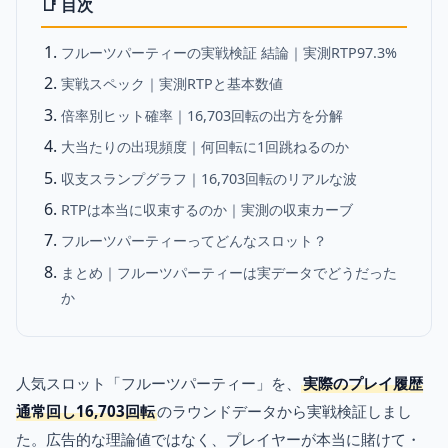
📑 目次
フルーツパーティーの実戦検証 結論｜実測RTP97.3%
実戦スペック｜実測RTPと基本数値
倍率別ヒット確率｜16,703回転の出方を分解
大当たりの出現頻度｜何回転に1回跳ねるのか
収支スランプグラフ｜16,703回転のリアルな波
RTPは本当に収束するのか｜実測の収束カーブ
フルーツパーティーってどんなスロット？
まとめ｜フルーツパーティーは実データでどうだった
か
人気スロット「フルーツパーティー」を、
実際のプレイ履歴
通常回し16,703回転
のラウンドデータから実戦検証しまし
た。広告的な理論値ではなく、プレイヤーが本当に賭けて・