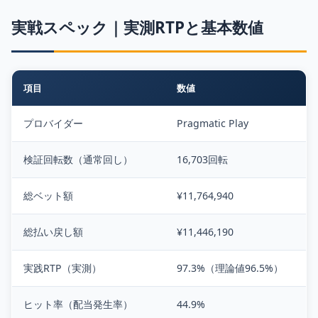
実戦スペック｜実測RTPと基本数値
項目
数値
プロバイダー
Pragmatic Play
検証回転数（通常回し）
16,703回転
総ベット額
¥11,764,940
総払い戻し額
¥11,446,190
実践RTP（実測）
97.3%（理論値96.5%）
ヒット率（配当発生率）
44.9%