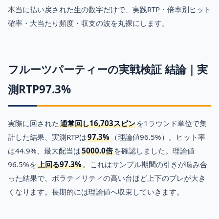
本当に払い戻された生の数字だけで、実践RTP・倍率別ヒット
確率・大当たり頻度・収支の波を丸裸にします。
フルーツパーティーの実戦検証 結論｜実
測RTP97.3%
実際に回された
通常回し16,703スピン
を1ラウンド単位で集
計した結果、実測RTPは
97.3%
（理論値96.5%）。ヒット率
は44.9%、最大配当は
5000.0倍
を確認しました。理論値
96.5%を
上回る97.3%
。これはサンプル期間の引きが噛み合
った結果で、ボラティリティの高い台ほど上下のブレが大き
くなります。長期的には理論値へ収束していきます。