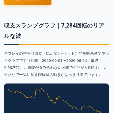
収支スランプグラフ｜7,284回転のリア
ルな波
全プレイの**累計収支（払い戻し−ベット）**を時系列で並べ
たグラフです（期間：2026-06-01〜2026-06-24／最終
¥-53,772）。機能が噛み合わない区間でジリジリ削られ、大
当たりで一気に戻す階段状の動きがはっきり出ています。