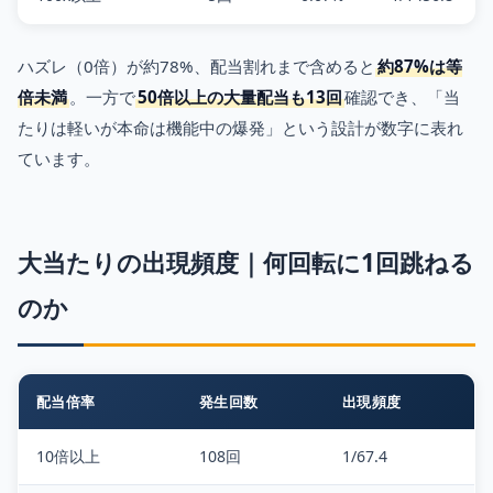
ハズレ（0倍）が約78%、配当割れまで含めると
約87%は等
倍未満
。一方で
50倍以上の大量配当も13回
確認でき、「当
たりは軽いが本命は機能中の爆発」という設計が数字に表れ
ています。
大当たりの出現頻度｜何回転に1回跳ねる
のか
配当倍率
発生回数
出現頻度
10倍以上
108回
1/67.4