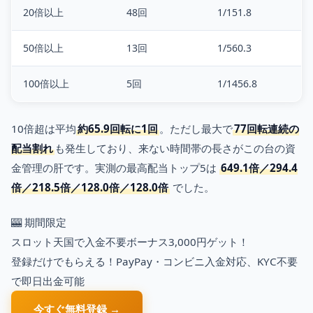
20倍以上
48回
1/151.8
50倍以上
13回
1/560.3
100倍以上
5回
1/1456.8
10倍超は平均
約65.9回転に1回
。ただし最大で
77回転連続の
配当割れ
も発生しており、来ない時間帯の長さがこの台の資
金管理の肝です。実測の最高配当トップ5は
649.1倍／294.4
倍／218.5倍／128.0倍／128.0倍
でした。
🎰 期間限定
スロット天国で入金不要ボーナス3,000円ゲット！
登録だけでもらえる！PayPay・コンビニ入金対応、KYC不要
で即日出金可能
今すぐ無料登録 →