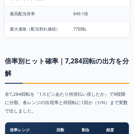
最高配当倍率
649.1倍
最大連敗（配当割れ連続）
77回転
倍率別ヒット確率｜7,284回転の出方を分
解
全7,284回転を「1スピンあたり何倍払い戻したか」で9段階
に分類。各レンジの出現率と何回転に1回か（1/N）まで実数
で出しました。
倍率レンジ
回数
割合
頻度