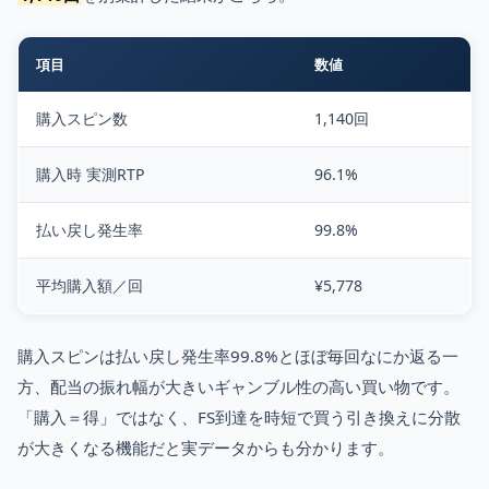
項目
数値
購入スピン数
1,140回
購入時 実測RTP
96.1%
払い戻し発生率
99.8%
平均購入額／回
¥5,778
購入スピンは払い戻し発生率99.8%とほぼ毎回なにか返る一
方、配当の振れ幅が大きいギャンブル性の高い買い物です。
「購入＝得」ではなく、FS到達を時短で買う引き換えに分散
が大きくなる機能だと実データからも分かります。