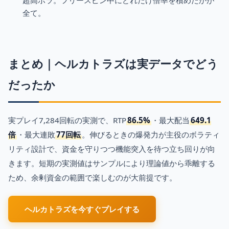
全て。
まとめ｜ヘルカトラズは実データでどう
だったか
実プレイ7,284回転の実測で、RTP
86.5%
・最大配当
649.1
倍
・最大連敗
77回転
。伸びるときの爆発力が主役のボラティ
リティ設計で、資金を守りつつ機能突入を待つ立ち回りが向
きます。短期の実測値はサンプルにより理論値から乖離する
ため、余剰資金の範囲で楽しむのが大前提です。
ヘルカトラズを今すぐプレイする