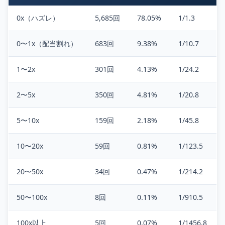
0x（ハズレ）
5,685回
78.05%
1/1.3
0〜1x（配当割れ）
683回
9.38%
1/10.7
1〜2x
301回
4.13%
1/24.2
2〜5x
350回
4.81%
1/20.8
5〜10x
159回
2.18%
1/45.8
10〜20x
59回
0.81%
1/123.5
20〜50x
34回
0.47%
1/214.2
50〜100x
8回
0.11%
1/910.5
100x以上
5回
0.07%
1/1456.8