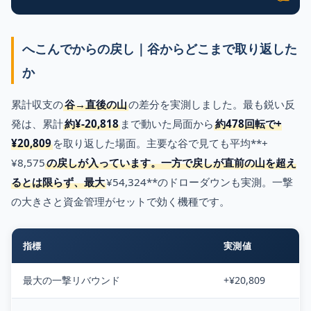
へこんでからの戻し｜谷からどこまで取り返した
か
累計収支の
谷→直後の山
の差分を実測しました。最も鋭い反
発は、累計
約¥-20,818
まで動いた局面から
約478回転で+
¥20,809
を取り返した場面。主要な谷で見ても平均**+
¥8,575
の戻しが入っています。一方で戻しが直前の山を超え
るとは限らず、最大
¥54,324**のドローダウンも実測。一撃
の大きさと資金管理がセットで効く機種です。
指標
実測値
最大の一撃リバウンド
+¥20,809