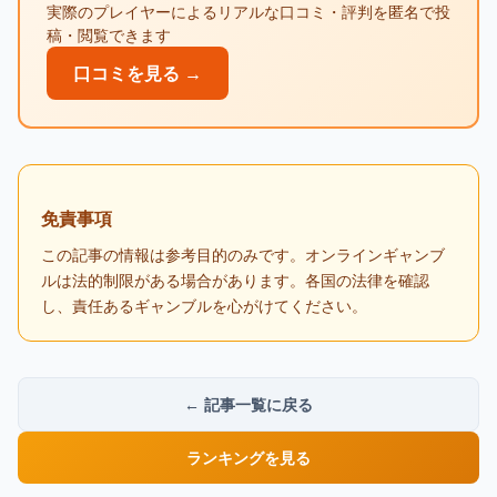
実際のプレイヤーによるリアルな口コミ・評判を匿名で投
稿・閲覧できます
口コミを見る →
免責事項
この記事の情報は参考目的のみです。オンラインギャンブ
ルは法的制限がある場合があります。各国の法律を確認
し、責任あるギャンブルを心がけてください。
← 記事一覧に戻る
ランキングを見る