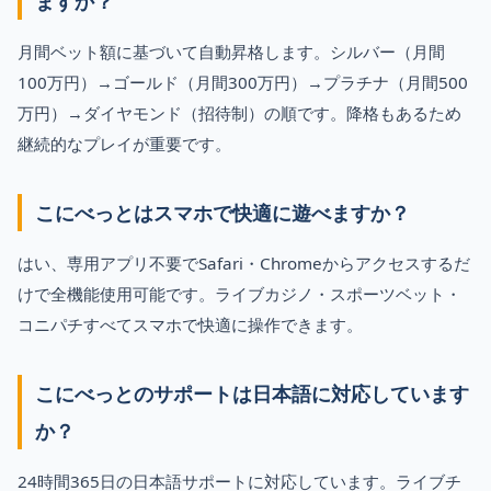
ますか？
月間ベット額に基づいて自動昇格します。シルバー（月間
100万円）→ゴールド（月間300万円）→プラチナ（月間500
万円）→ダイヤモンド（招待制）の順です。降格もあるため
継続的なプレイが重要です。
こにべっとはスマホで快適に遊べますか？
はい、専用アプリ不要でSafari・Chromeからアクセスするだ
けで全機能使用可能です。ライブカジノ・スポーツベット・
コニパチすべてスマホで快適に操作できます。
こにべっとのサポートは日本語に対応しています
か？
24時間365日の日本語サポートに対応しています。ライブチ