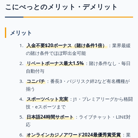
こにべっとのメリット・デメリット
メリット
入金不要$20ボーナス（賭け条件1倍）
：業界最緩
の賭け条件でほぼ即出金可能
リベートボーナス最大1.5%
：賭け条件なし・毎日
自動付与
コニパチ
：番長3・バジリスク絆2など有名機種が
揃う
スポーツベット充実
：J1・プレミアリーグから格闘
技・eスポーツまで
日本語24時間サポート
：ライブチャット・LINE対
応
オンラインカジノアワード2024最優秀賞受賞
：業