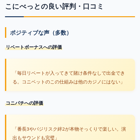
こにべっとの良い評判・口コミ
ポジティブな声（多数）
リベートボーナスへの評価
「毎日リベートが入ってきて賭け条件なしで出金でき
る。コニベットのこの仕組みは他のカジノにはない」
コニパチへの評価
「番長3やバジリスク絆2が本物そっくりで楽しい。演
出もサウンドも完璧」