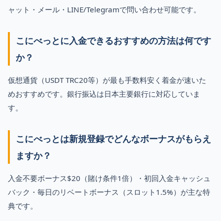
ャット・メール・LINE/Telegramで問い合わせ可能です。
こにべっとに入金できるおすすめの方法は何です
か？
仮想通貨（USDT TRC20等）が最も手数料安く着金が速いた
めおすすめです。銀行振込は日本主要銀行に対応していま
す。
こにべっとは新規登録でどんなボーナスがもらえ
ますか？
入金不要ボーナス$20（賭け条件1倍）・初回入金キャッシュ
バック・毎日のリベートボーナス（スロット1.5%）が主な特
典です。