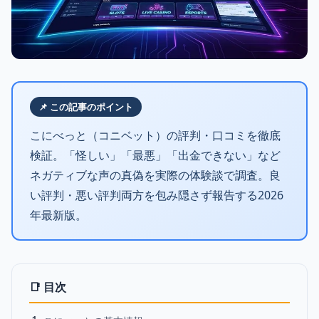
📌 この記事のポイント
こにべっと（コニベット）の評判・口コミを徹底
検証。「怪しい」「最悪」「出金できない」など
ネガティブな声の真偽を実際の体験談で調査。良
い評判・悪い評判両方を包み隠さず報告する2026
年最新版。
📑 目次