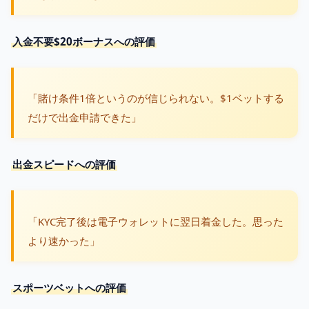
入金不要$20ボーナスへの評価
「賭け条件1倍というのが信じられない。$1ベットする
だけで出金申請できた」
出金スピードへの評価
「KYC完了後は電子ウォレットに翌日着金した。思った
より速かった」
スポーツベットへの評価