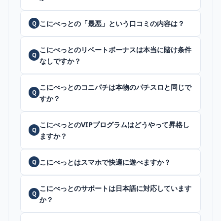
こにべっとの「最悪」という口コミの内容は？
Q
こにべっとのリベートボーナスは本当に賭け条件
Q
なしですか？
こにべっとのコニパチは本物のパチスロと同じで
Q
すか？
こにべっとのVIPプログラムはどうやって昇格し
Q
ますか？
こにべっとはスマホで快適に遊べますか？
Q
こにべっとのサポートは日本語に対応しています
Q
か？