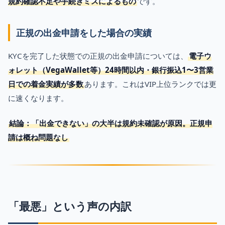
規約確認不足や手続きミスによるもの
です。
正規の出金申請をした場合の実績
KYCを完了した状態での正規の出金申請については、
電子ウ
ォレット（VegaWallet等）24時間以内・銀行振込1〜3営業
日での着金実績が多数
あります。これはVIP上位ランクでは更
に速くなります。
結論：「出金できない」の大半は規約未確認が原因。正規申
請は概ね問題なし
「最悪」という声の内訳