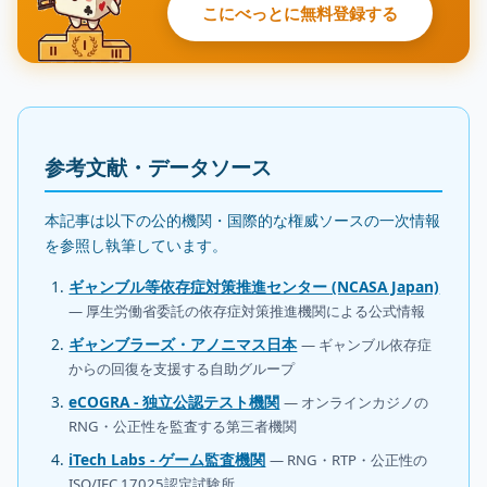
こにべっとに無料登録する
参考文献・データソース
本記事は以下の公的機関・国際的な権威ソースの一次情報
を参照し執筆しています。
ギャンブル等依存症対策推進センター (NCASA Japan)
— 厚生労働省委託の依存症対策推進機関による公式情報
ギャンブラーズ・アノニマス日本
— ギャンブル依存症
からの回復を支援する自助グループ
eCOGRA - 独立公認テスト機関
— オンラインカジノの
RNG・公正性を監査する第三者機関
iTech Labs - ゲーム監査機関
— RNG・RTP・公正性の
ISO/IEC 17025認定試験所