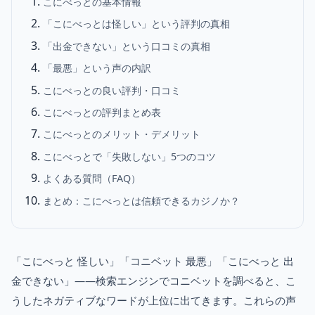
こにべっとの基本情報
「こにべっとは怪しい」という評判の真相
「出金できない」という口コミの真相
「最悪」という声の内訳
こにべっとの良い評判・口コミ
こにべっとの評判まとめ表
こにべっとのメリット・デメリット
こにべっとで「失敗しない」5つのコツ
よくある質問（FAQ）
まとめ：こにべっとは信頼できるカジノか？
「こにべっと 怪しい」「コニベット 最悪」「こにべっと 出
金できない」——検索エンジンでコニベットを調べると、こ
うしたネガティブなワードが上位に出てきます。これらの声