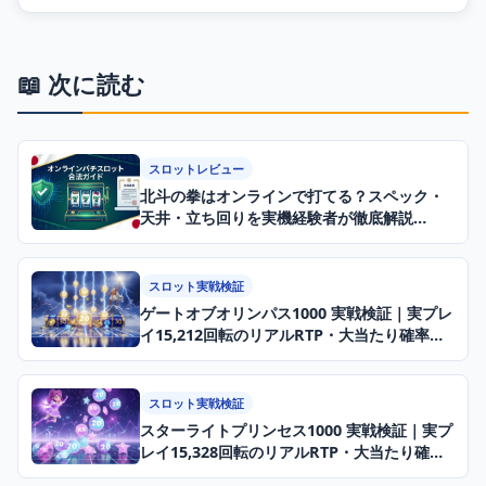
📖 次に読む
スロットレビュー
北斗の拳はオンラインで打てる？スペック・
天井・立ち回りを実機経験者が徹底解説
【2026年】
スロット実戦検証
ゲートオブオリンパス1000 実戦検証｜実プレ
イ15,212回転のリアルRTP・大当たり確率デ
ータ【2026年】
スロット実戦検証
スターライトプリンセス1000 実戦検証｜実プ
レイ15,328回転のリアルRTP・大当たり確率
データ【2026年】