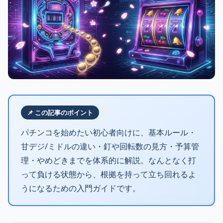
📌 この記事のポイント
パチンコを始めたい初心者向けに、基本ルール・
甘デジ/ミドルの違い・釘や回転数の見方・予算管
理・やめどきまでを体系的に解説。なんとなく打
って負ける状態から、根拠を持って立ち回れるよ
うになるための入門ガイドです。