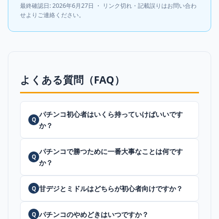
最終確認日: 2026年6月27日 ・ リンク切れ・記載誤りはお問い合わ
せよりご連絡ください。
よくある質問（FAQ）
パチンコ初心者はいくら持っていけばいいです
Q
か？
パチンコで勝つために一番大事なことは何です
Q
か？
甘デジとミドルはどちらが初心者向けですか？
Q
パチンコのやめどきはいつですか？
Q