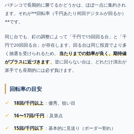
パチンコで長期的に勝てるかどうかは、ほぼ一点に集約され
ます。それが**回転率（千円あたり何回デジタルが回るか）
**です。
同じ台でも、釘の調整によって「千円で15回回る台」と「千
円で20回回る台」が存在します。回る台は同じ投資でより多
く抽選を受けられるため、
当たりまでの効率が良く、期待値
がプラスに近づきます
。逆に回らない台は、どれだけ演出が
派手でも長期的には必ず負けます。
回転率の目安
18回/千円以上
：優秀。狙い目
16〜17回/千円
：及第点
15回/千円以下
：基本的に見送り（ボーダー割れ）