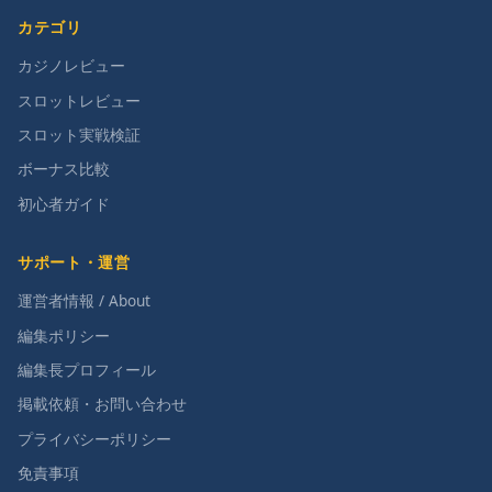
カテゴリ
カジノレビュー
スロットレビュー
スロット実戦検証
ボーナス比較
初心者ガイド
サポート・運営
運営者情報 / About
編集ポリシー
編集長プロフィール
掲載依頼・お問い合わせ
プライバシーポリシー
免責事項