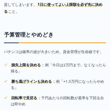
資してしまいます。
1日に使ってよい上限額を必ず先に決め
る
こと。
予算管理とやめどき
パチンコは確率の波が大きいため、資金管理が生命線です。
損失上限を決める
：例「今日は2万円まで。なくなったら
帰る」
勝ち逃げラインも決める
：例「+1.5万円になったらやめ
る」
回転率で見切る
：千円あたりの回転数が基準を下回る台
は即やめ