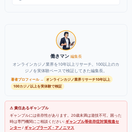
働きマン
編集長
オンラインカジノ業界を10年以上リサーチ。100以上のカ
ジノを実体験ベースで検証してきた編集長。
著者プロフィール →
オンラインカジノ業界リサーチ10年以上
100カジノ以上を実体験で検証
⚠ 責任あるギャンブル
ギャンブルには依存性があります。20歳未満は遊技不可。困った
時は専門機関にご相談ください:
ギャンブル等依存症対策推進セ
ンター
/
ギャンブラーズ・アノニマス