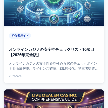
初心者ガイド
オンラインカジノの安全性チェックリスト10項目
【2026年完全版】
オンラインカジノの安全性を見極める10のチェックポイン
トを徹底解説。ライセンス確認、SSL暗号化、第三者監査、
出金実績など、詐欺サイトに騙されないための完全ガイ...
2026/4/16