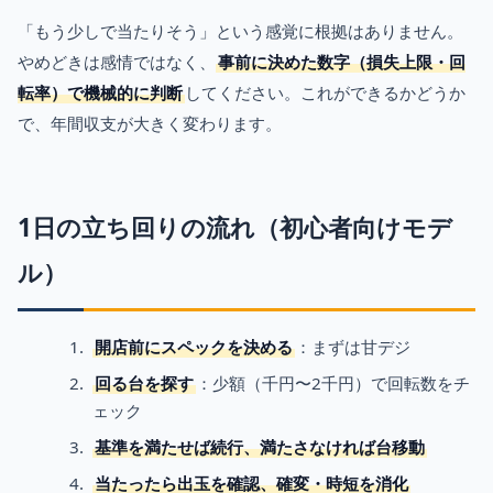
「もう少しで当たりそう」という感覚に根拠はありません。
やめどきは感情ではなく、
事前に決めた数字（損失上限・回
転率）で機械的に判断
してください。これができるかどうか
で、年間収支が大きく変わります。
1日の立ち回りの流れ（初心者向けモデ
ル）
開店前にスペックを決める
：まずは甘デジ
回る台を探す
：少額（千円〜2千円）で回転数をチ
ェック
基準を満たせば続行、満たさなければ台移動
当たったら出玉を確認、確変・時短を消化