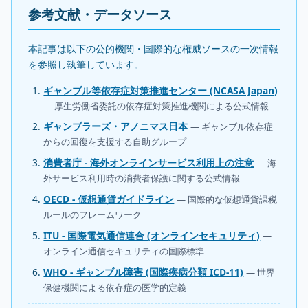
参考文献・データソース
本記事は以下の公的機関・国際的な権威ソースの一次情報
を参照し執筆しています。
ギャンブル等依存症対策推進センター (NCASA Japan)
— 厚生労働省委託の依存症対策推進機関による公式情報
ギャンブラーズ・アノニマス日本
— ギャンブル依存症
からの回復を支援する自助グループ
消費者庁 - 海外オンラインサービス利用上の注意
— 海
外サービス利用時の消費者保護に関する公式情報
OECD - 仮想通貨ガイドライン
— 国際的な仮想通貨課税
ルールのフレームワーク
ITU - 国際電気通信連合 (オンラインセキュリティ)
—
オンライン通信セキュリティの国際標準
WHO - ギャンブル障害 (国際疾病分類 ICD-11)
— 世界
保健機関による依存症の医学的定義