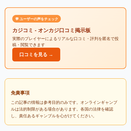
💬 ユーザーの声をチェック
カジコミ - オンカジ口コミ掲示板
実際のプレイヤーによるリアルな口コミ・評判を匿名で投
稿・閲覧できます
口コミを見る →
免責事項
この記事の情報は参考目的のみです。オンラインギャンブ
ルは法的制限がある場合があります。各国の法律を確認
し、責任あるギャンブルを心がけてください。