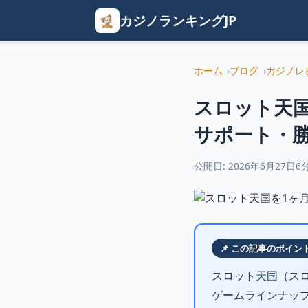
カジノランキングJP
ホーム
ブログ
カジノレ
スロット天
サポート・勝
公開日: 2026年6月27日
6
📌 この記事のポイン
スロット天国（ス
ゲームラインナッ