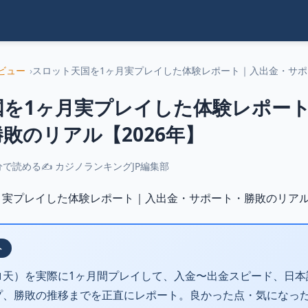
ビュー
スロット天国を1ヶ月実プレイした体験レポート｜入出金・サポー.
国を1ヶ月実プレイした体験レポー
敗のリアル【2026年】
分で読める
✍ カジノランキングJP編集部
ト
ロ天）を実際に1ヶ月間プレイして、入金〜出金スピード、日本
プ、勝敗の推移までを正直にレポート。良かった点・気になっ