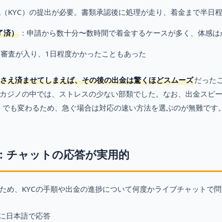
（KYC）の提出が必要。書類承認後に処理が走り、着金まで半日
了済）
：申請から数十分〜数時間で着金するケースが多く、体感は
加審査が入り、1日程度かかったこともあった
Cさえ済ませてしまえば、その後の出金は驚くほどスムーズ
だった
カジノの中では、ストレスの少ない部類でした。なお、出金スピ
）でも変わるため、急ぐ場合は対応の速い方法を選ぶのが無難です
：チャットの応答が実用的
ため、KYCの手順や出金の進捗について何度かライブチャットで
に日本語で応答