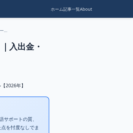
ホーム
記事一覧
About
..
ト｜入出金・
語サポートの質、
た点を忖度なしでま