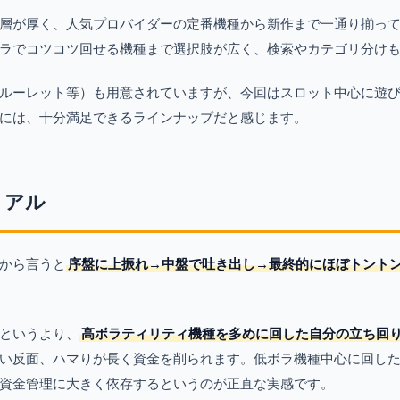
層が厚く、人気プロバイダーの定番機種から新作まで一通り揃っ
ラでコツコツ回せる機種まで選択肢が広く、検索やカテゴリ分け
ルーレット等）も用意されていますが、今回はスロット中心に遊
には、十分満足できるラインナップだと感じます。
リアル
から言うと
序盤に上振れ→中盤で吐き出し→最終的にほぼトント
というより、
高ボラティリティ機種を多めに回した自分の立ち回
い反面、ハマりが長く資金を削られます。低ボラ機種中心に回し
資金管理に大きく依存するというのが正直な実感です。