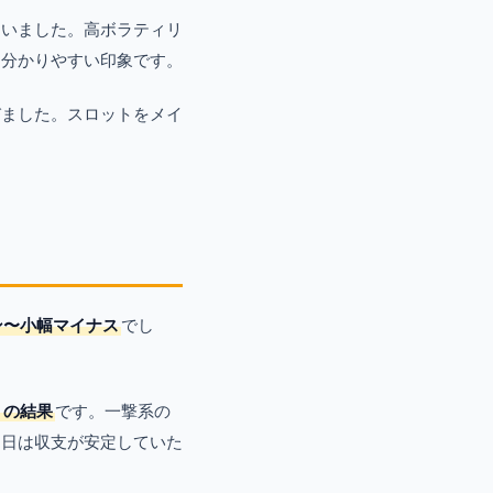
ていました。高ボラティリ
も分かりやすい印象です。
びました。スロットをメイ
ン〜小幅マイナス
でし
りの結果
です。一撃系の
た日は収支が安定していた