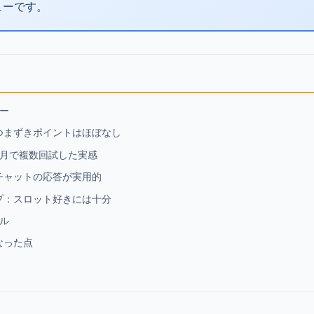
ューです。
ー
つまずきポイントはほぼなし
ヶ月で複数回試した実感
チャットの応答が実用的
プ：スロット好きには十分
ル
なった点