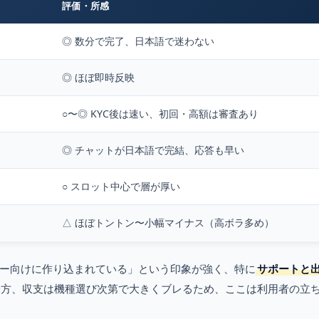
評価・所感
◎ 数分で完了、日本語で迷わない
◎ ほぼ即時反映
○〜◎ KYC後は速い、初回・高額は審査あり
◎ チャットが日本語で完結、応答も早い
○ スロット中心で層が厚い
△ ほぼトントン〜小幅マイナス（高ボラ多め）
ー向けに作り込まれている」という印象が強く、特に
サポートと
一方、収支は機種選び次第で大きくブレるため、ここは利用者の立