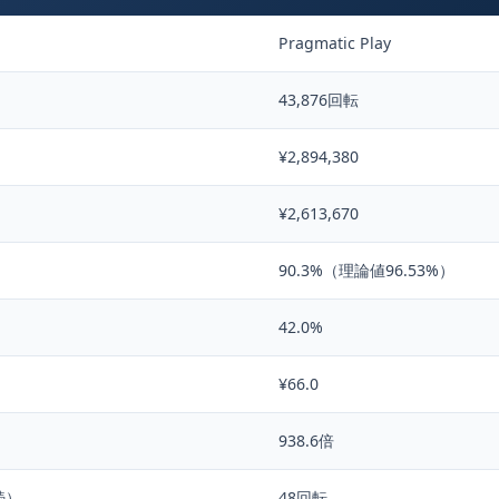
Pragmatic Play
）
43,876回転
¥2,894,380
¥2,613,670
90.3%（理論値96.53%）
）
42.0%
¥66.0
938.6倍
続）
48回転