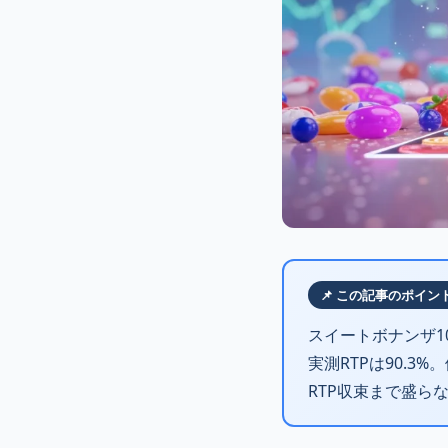
📌 この記事のポイン
スイートボナンザ10
実測RTPは90.3
RTP収束まで盛ら