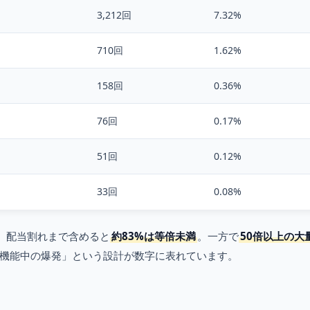
3,212回
7.32%
710回
1.62%
158回
0.36%
76回
0.17%
51回
0.12%
33回
0.08%
%、配当割れまで含めると
約83%は等倍未満
。一方で
50倍以上の大
機能中の爆発」という設計が数字に表れています。