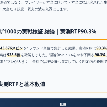
論値ではなく、プレイヤーが本当に賭けて・本当に払い戻された
率・大当たり頻度・収支の波を丸裸にします。
000の実戦検証 結論｜実測RTP90.3%
43,876スピン
を1ラウンド単位で集計した結果、実測RTPは
90.3
配当は
938.6倍
を確認しました。理論値96.53%をやや下回る
90.3%
ほどブレが大きく、長期では理論値へ収束していく想定内の範囲
実測RTPと基本数値
数値