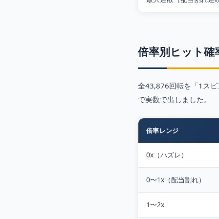
倍率別ヒット確率
全43,876回転を「1
で実数で出しました。
倍率レンジ
0x（ハズレ）
0〜1x（配当割れ）
1〜2x