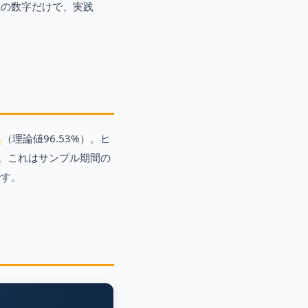
生の数字だけで、実践
%
（理論値96.53%）。ヒ
。これはサンプル期間の
です。