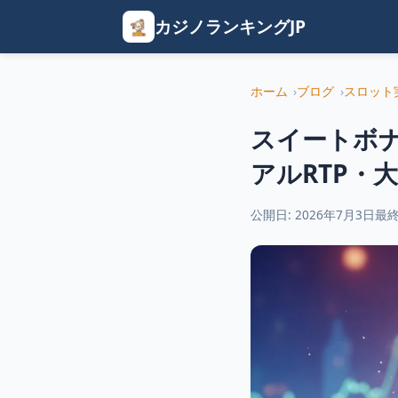
カジノランキングJP
ホーム
ブログ
スロット
スイートボナン
アルRTP・
公開日: 2026年7月3日
最終