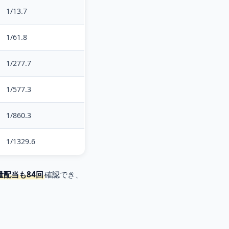
1/13.7
1/61.8
1/277.7
1/577.3
1/860.3
1/1329.6
量配当も84回
確認でき、