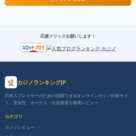
応援クリックお願いします！
カジノランキングJP
日本人プレイヤーのための信頼できるオンラインカジノ比較サイ
ト。安全性・ボーナス・出金速度を徹底レビュー。
カテゴリ
カジノレビュー