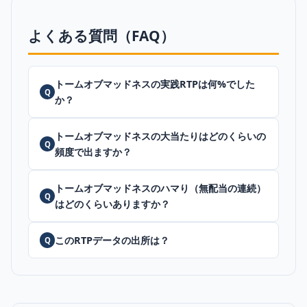
よくある質問（FAQ）
トームオブマッドネスの実践RTPは何%でした
Q
か？
トームオブマッドネスの大当たりはどのくらいの
Q
頻度で出ますか？
トームオブマッドネスのハマり（無配当の連続）
Q
はどのくらいありますか？
このRTPデータの出所は？
Q