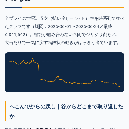
全プレイの**累計収支（払い戻し−ベット）**を時系列で並べ
たグラフです（期間：2026-06-01〜2026-06-24／最終
¥-841,642）。機能が噛み合わない区間でジリジリ削られ、
大当たりで一気に戻す階段状の動きがはっきり出ています。
へこんでからの戻し｜谷からどこまで取り返した
か