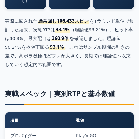
し）
実際に回された
通常回し106,433スピン
を1ラウンド単位で集
計した結果、実測RTPは
93.1%
（理論値96.21%）。ヒット率
は30.8%、最大配当は
360.9倍
を確認しました。理論値
96.21%をやや下回る
93.1%
。これはサンプル期間の引きの
差で、高ボラ機種ほどブレが大きく、長期では理論値へ収束
していく想定内の範囲です。
実戦スペック｜実測RTPと基本数値
項目
数値
プロバイダー
Play’n GO