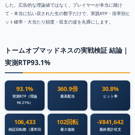
した。広告的な理論値ではなく、プレイヤーが本当に賭け
て・本当に払い戻された生の数字だけで、実践RTP・倍率別ヒ
ット確率・大当たり頻度・収支の波を丸裸にします。
トームオブマッドネスの実戦検証 結論｜
実測RTP93.1%
93.1%
360.9倍
30.8%
実測RTP（理論
最高配当
ヒット率
96.21%）
106,433
102回転
-¥841,642
検証回転数（通常回
最大連敗
最終累計収支