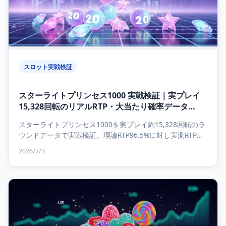
スロット実戦検証
スターライトプリンセス1000 実戦検証｜実プレイ
15,328回転のリアルRTP・大当たり確率データ
【2026年】
スターライトプリンセス1000を実プレイ約15,328回転のラ
ウンドデータで実戦検証。理論RTP96.5%に対し実測RTPは
97.6%。倍率別ヒット確率・20倍...
2026/7/3