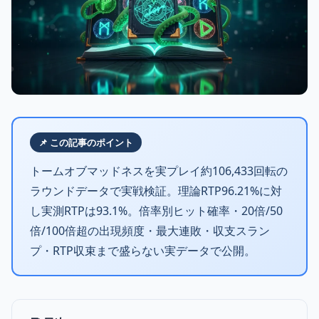
📌 この記事のポイント
トームオブマッドネスを実プレイ約106,433回転の
ラウンドデータで実戦検証。理論RTP96.21%に対
し実測RTPは93.1%。倍率別ヒット確率・20倍/50
倍/100倍超の出現頻度・最大連敗・収支スラン
プ・RTP収束まで盛らない実データで公開。