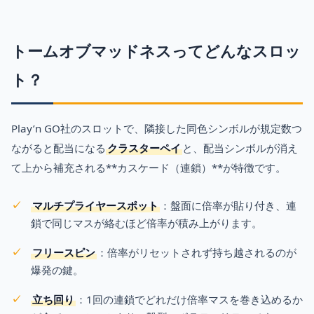
トームオブマッドネスってどんなスロッ
ト？
Play’n GO社のスロットで、隣接した同色シンボルが規定数つ
ながると配当になる
クラスターペイ
と、配当シンボルが消え
て上から補充される**カスケード（連鎖）**が特徴です。
マルチプライヤースポット
：盤面に倍率が貼り付き、連
鎖で同じマスが絡むほど倍率が積み上がります。
フリースピン
：倍率がリセットされず持ち越されるのが
爆発の鍵。
立ち回り
：1回の連鎖でどれだけ倍率マスを巻き込めるか