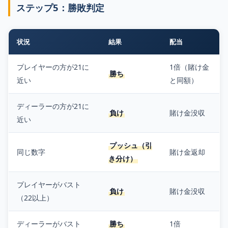
ステップ5：勝敗判定
状況
結果
配当
プレイヤーの方が21に
1倍（賭け金
勝ち
近い
と同額）
ディーラーの方が21に
負け
賭け金没収
近い
プッシュ（引
同じ数字
賭け金返却
き分け）
プレイヤーがバスト
負け
賭け金没収
（22以上）
ディーラーがバスト
勝ち
1倍