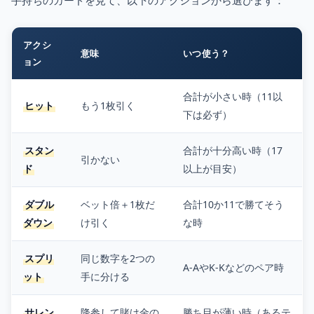
手持ちのカードを見て、以下のアクションから選びます：
アクシ
意味
いつ使う？
ョン
合計が小さい時（11以
ヒット
もう1枚引く
下は必ず）
スタン
合計が十分高い時（17
引かない
ド
以上が目安）
ダブル
ベット倍＋1枚だ
合計10か11で勝てそう
ダウン
け引く
な時
スプリ
同じ数字を2つの
A-AやK-Kなどのペア時
ット
手に分ける
サレン
降参して賭け金の
勝ち目が薄い時（あるテ