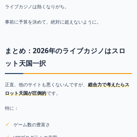
ライブカジノは熱くなりがち。
事前に予算を決めて、絶対に超えないように。
まとめ：2026年のライブカジノはスロ
ット天国一択
正直、他のサイトも悪くないんですが、
総合力で考えたらス
ロット天国が圧倒的
です。
特に：
ゲーム数の豊富さ