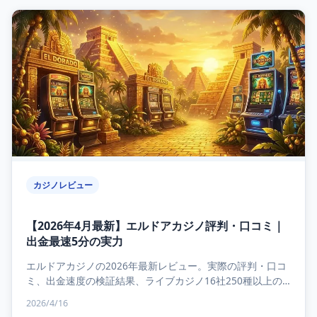
カジノレビュー
【2026年4月最新】エルドアカジノ評判・口コミ｜
出金最速5分の実力
エルドアカジノの2026年最新レビュー。実際の評判・口コ
ミ、出金速度の検証結果、ライブカジノ16社250種以上の
充実度、VIP降格なし制度、ボーナス情報まで徹底...
2026/4/16