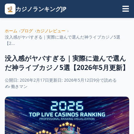
カジノランキングJP
☰
ホーム
ブログ
カジノレビュー
没入感がヤバすぎる｜実際に遊んで選んだ神ライブカジノ5選
【2...
没入感がヤバすぎる｜実際に遊んで選ん
だ神ライブカジノ5選【2026年5月更新】
公開日: 2026年2月17日
更新日: 2026年5月12日
9分で読める
✍ 働きマン