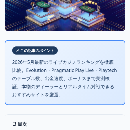
📌 この記事のポイント
2026年5月最新のライブカジノランキングを徹底
比較。Evolution・Pragmatic Play Live・Playtech
のテーブル数、出金速度、ボーナスまで実測検
証。本物のディーラーとリアルタイム対戦できる
おすすめサイトを厳選。
📑 目次