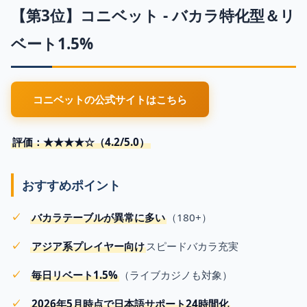
【第3位】コニベット - バカラ特化型＆リ
ベート1.5%
コニベットの公式サイトはこちら
評価：★★★★☆（4.2/5.0）
おすすめポイント
バカラテーブルが異常に多い
（180+）
アジア系プレイヤー向け
スピードバカラ充実
毎日リベート1.5%
（ライブカジノも対象）
2026年5月時点で日本語サポート24時間化