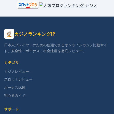
カジノランキングJP
日本人プレイヤーのための信頼できるオンラインカジノ比較サイ
ト。安全性・ボーナス・出金速度を徹底レビュー。
カテゴリ
カジノレビュー
スロットレビュー
ボーナス比較
初心者ガイド
サポート