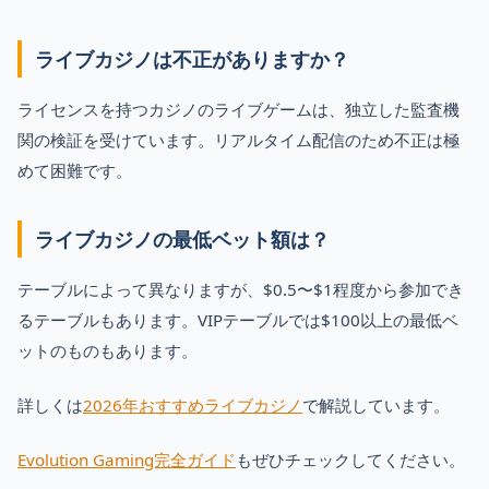
ライブカジノは不正がありますか？
ライセンスを持つカジノのライブゲームは、独立した監査機
関の検証を受けています。リアルタイム配信のため不正は極
めて困難です。
ライブカジノの最低ベット額は？
テーブルによって異なりますが、$0.5〜$1程度から参加でき
るテーブルもあります。VIPテーブルでは$100以上の最低ベ
ットのものもあります。
詳しくは
2026年おすすめライブカジノ
で解説しています。
Evolution Gaming完全ガイド
もぜひチェックしてください。