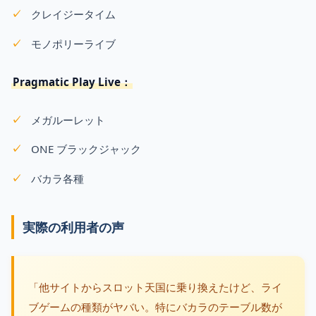
クレイジータイム
モノポリーライブ
Pragmatic Play Live：
メガルーレット
ONE ブラックジャック
バカラ各種
実際の利用者の声
「他サイトからスロット天国に乗り換えたけど、ライ
ブゲームの種類がヤバい。特にバカラのテーブル数が