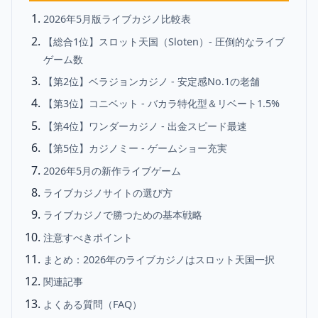
2026年5月版ライブカジノ比較表
【総合1位】スロット天国（Sloten）- 圧倒的なライブ
ゲーム数
【第2位】ベラジョンカジノ - 安定感No.1の老舗
【第3位】コニベット - バカラ特化型＆リベート1.5%
【第4位】ワンダーカジノ - 出金スピード最速
【第5位】カジノミー - ゲームショー充実
2026年5月の新作ライブゲーム
ライブカジノサイトの選び方
ライブカジノで勝つための基本戦略
注意すべきポイント
まとめ：2026年のライブカジノはスロット天国一択
関連記事
よくある質問（FAQ）