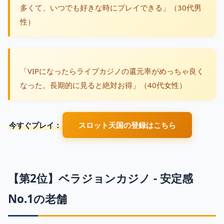
多くて、いつでも好きな時にプレイできる」（30代男
性）
「VIPになったらライブカジノの還元率がめっちゃ良く
なった。長期的に見ると絶対お得」（40代女性）
今すぐプレイ：
スロット天国の登録はこちら
【第2位】ベラジョンカジノ - 安定感
No.1の老舗