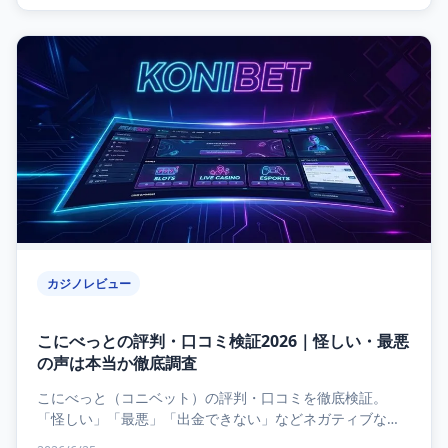
カジノレビュー
こにべっとの評判・口コミ検証2026｜怪しい・最悪
の声は本当か徹底調査
こにべっと（コニベット）の評判・口コミを徹底検証。
「怪しい」「最悪」「出金できない」などネガティブな声
の真偽を実際の体験談で調査。良い評判・悪い評判両方を