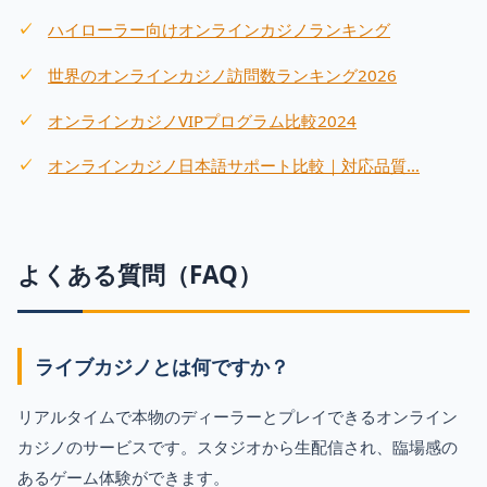
ハイローラー向けオンラインカジノランキング
世界のオンラインカジノ訪問数ランキング2026
オンラインカジノVIPプログラム比較2024
オンラインカジノ日本語サポート比較｜対応品質…
よくある質問（FAQ）
ライブカジノとは何ですか？
リアルタイムで本物のディーラーとプレイできるオンライン
カジノのサービスです。スタジオから生配信され、臨場感の
あるゲーム体験ができます。