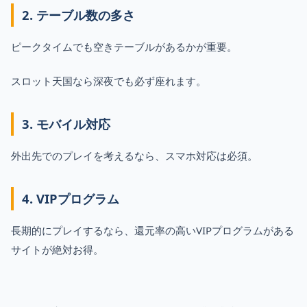
2. テーブル数の多さ
ピークタイムでも空きテーブルがあるかが重要。
スロット天国なら深夜でも必ず座れます。
3. モバイル対応
外出先でのプレイを考えるなら、スマホ対応は必須。
4. VIPプログラム
長期的にプレイするなら、還元率の高いVIPプログラムがある
サイトが絶対お得。