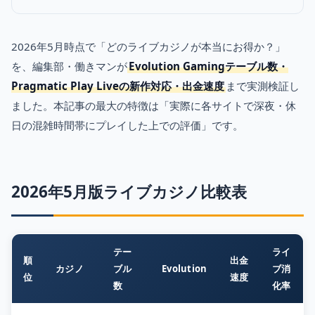
2026年5月時点で「どのライブカジノが本当にお得か？」
を、編集部・働きマンが
Evolution Gamingテーブル数・
Pragmatic Play Liveの新作対応・出金速度
まで実測検証し
ました。本記事の最大の特徴は「実際に各サイトで深夜・休
日の混雑時間帯にプレイした上での評価」です。
2026年5月版ライブカジノ比較表
テー
ライ
順
出金
カジノ
ブル
Evolution
ブ消
位
速度
数
化率