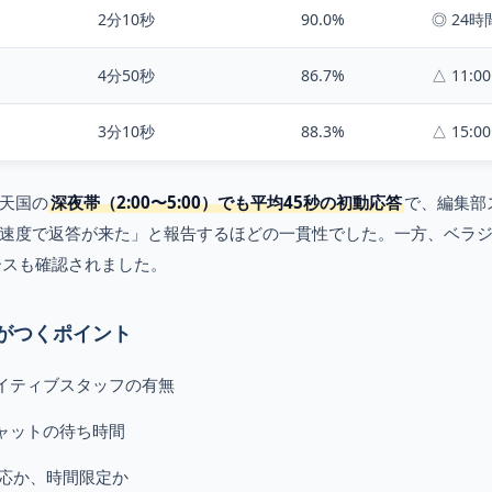
2分10秒
90.0%
◎ 24時
4分50秒
86.7%
△ 11:0
3分10秒
88.3%
△ 15:0
天国の
深夜帯（2:00〜5:00）でも平均45秒の初動応答
で、編集部
速度で返答が来た」と報告するほどの一貫性でした。一方、ベラ
ースも確認されました。
がつくポイント
ネイティブスタッフの有無
チャットの待ち時間
間対応か、時間限定か