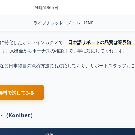
24時間365日
ライブチャット・メール・LINE
に特化したオンラインカジノで、
日本語サポートの品質は業界随
おり、入出金からボーナスの相談まで丁寧に対応してくれます。
など日本独自の決済方法にも対応しており、サポートスタッフも
無料で試してみる
（Konibet）