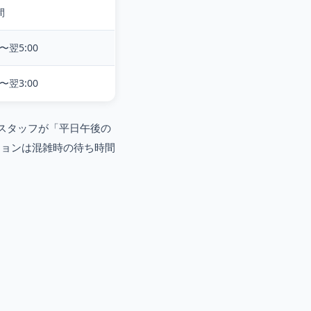
間
0〜翌5:00
0〜翌3:00
スタッフが「平日午後の
ジョンは混雑時の待ち時間