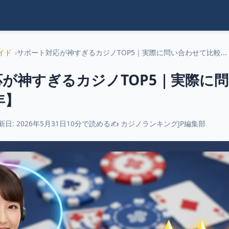
イド
サポート対応が神すぎるカジノTOP5｜実際に問い合わせて比較...
が神すぎるカジノTOP5｜実際に
年】
新日: 2026年5月31日
10分で読める
✍ カジノランキングJP編集部