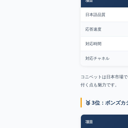
項目
日本語品質
応答速度
対応時間
対応チャネル
コニベットは日本市場で
付く点も魅力です。
🥉 3位：ボンズカジ
項目