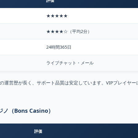
評価
★★★★★
★★★★☆（平均2分）
24時間365日
ライブチャット・メール
の運営歴が長く、サポート品質は安定しています。VIPプレイヤー
ノ（Bons Casino）
評価