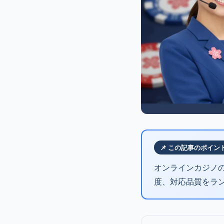
📌 この記事のポイン
オンラインカジノの
度、対応品質をラ