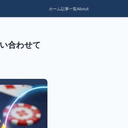
ホーム
記事一覧
About
問い合わせて