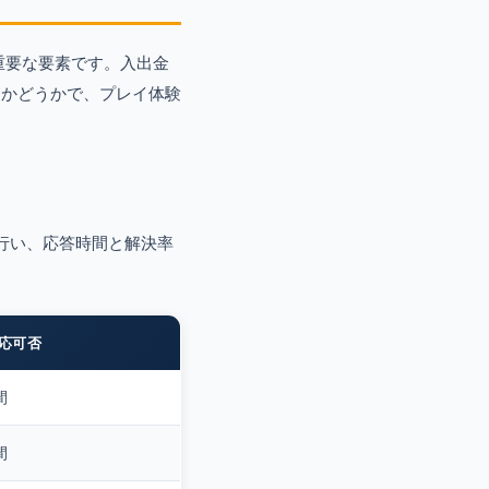
重要な要素です。入出金
るかどうかで、プレイ体験
行い、応答時間と解決率
応可否
間
間