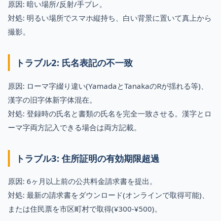
原因: 暗い場所/反射/手ブレ。
対処: 明るい場所でスマホ縦持ち、白い背景に置いて真上から
撮影。
トラブル2: 氏名表記の不一致
原因: ローマ字綴り違い(YamadaとTanakaのRが揺れる等)、
漢字の旧字体新字体混在。
対処: 登録時の氏名と書類の氏名を完全一致させる。漢字とロ
ーマ字両方記入できる場合は両方記載。
トラブル3: 住所証明の有効期限超過
原因: 6ヶ月以上前の公共料金請求書を提出。
対処: 最新の請求書をダウンロード(オンラインで取得可能)、
または住民票を市区町村で取得(¥300-¥500)。