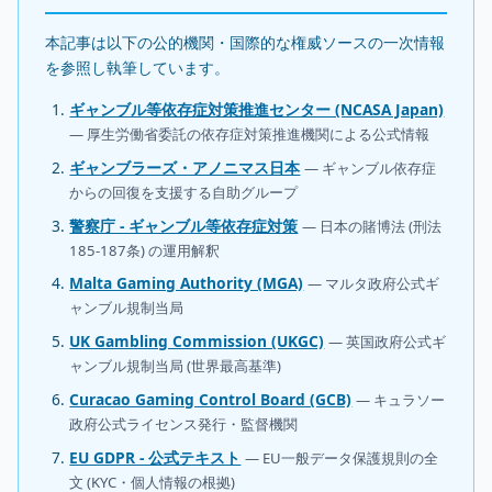
本記事は以下の公的機関・国際的な権威ソースの一次情報
を参照し執筆しています。
ギャンブル等依存症対策推進センター (NCASA Japan)
— 厚生労働省委託の依存症対策推進機関による公式情報
ギャンブラーズ・アノニマス日本
— ギャンブル依存症
からの回復を支援する自助グループ
警察庁 - ギャンブル等依存症対策
— 日本の賭博法 (刑法
185-187条) の運用解釈
Malta Gaming Authority (MGA)
— マルタ政府公式ギ
ャンブル規制当局
UK Gambling Commission (UKGC)
— 英国政府公式ギ
ャンブル規制当局 (世界最高基準)
Curacao Gaming Control Board (GCB)
— キュラソー
政府公式ライセンス発行・監督機関
EU GDPR - 公式テキスト
— EU一般データ保護規則の全
文 (KYC・個人情報の根拠)