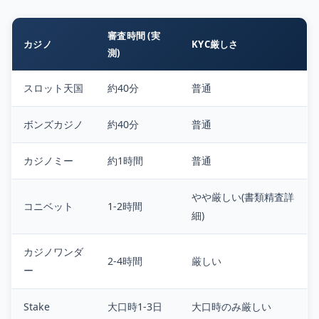
審査時間 (実
カジノ
KYC厳しさ
測)
スロット天国
約40分
普通
ボンズカジノ
約40分
普通
カジノミー
約1時間
普通
やや厳しい(書類精査詳
コニベット
1-2時間
細)
カジノワンダ
2-4時間
厳しい
ー
Stake
大口時1-3日
大口時のみ厳しい