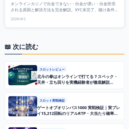
オンラインカジノで出金できない・出金が遅い・出金拒否
される原因と解決方法を完全解説。KYC未完了、賭け条件
未達、出金上限、アカウント認証など全パターンの対処
2026/4/2
法。...
📖 次に読む
スロットレビュー
北斗の拳はオンラインで打てる？スペック・
天井・立ち回りを実機経験者が徹底解説
【2026年】
スロット実戦検証
ゲートオブオリンパス1000 実戦検証｜実プレ
イ15,212回転のリアルRTP・大当たり確率デ
ータ【2026年】