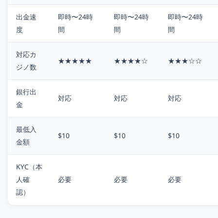
出金速
即時〜24時
即時〜24時
即時〜24時
度
間
間
間
対応カ
★★★★★
★★★★☆
★★★☆☆
ジノ数
銀行出
対応
対応
対応
金
最低入
$10
$10
$10
金額
KYC（本
人確
必要
必要
必要
認）