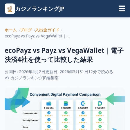
カジノランキングJP
☰
ホーム
ブログ
入出金ガイド
ecoPayz vs Payz vs VegaWallet｜...
ecoPayz vs Payz vs VegaWallet｜電子
決済4社を使って比較した結果
公開日: 2026年4月2日
更新日: 2026年5月31日
12分で読める
✍ カジノランキングJP編集部