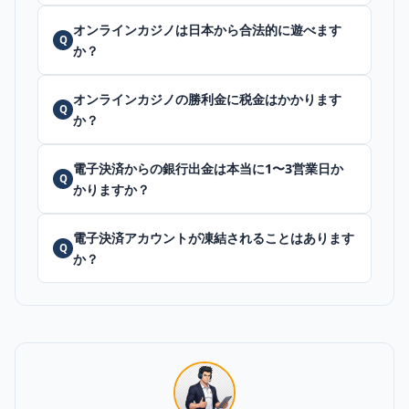
オンラインカジノは日本から合法的に遊べます
Q
か？
オンラインカジノの勝利金に税金はかかります
Q
か？
電子決済からの銀行出金は本当に1〜3営業日か
Q
かりますか？
電子決済アカウントが凍結されることはあります
Q
か？