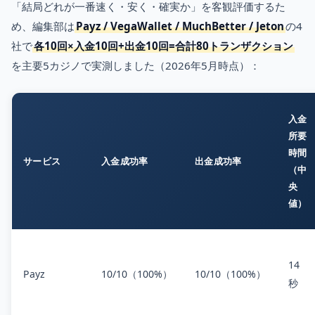
「結局どれが一番速く・安く・確実か」を客観評価するた
め、編集部は
Payz / VegaWallet / MuchBetter / Jeton
の4
社で
各10回×入金10回+出金10回=合計80トランザクション
を主要5カジノで実測しました（2026年5月時点）：
入金
所要
時間
サービス
入金成功率
出金成功率
（中
央
値）
14
Payz
10/10（100%）
10/10（100%）
秒