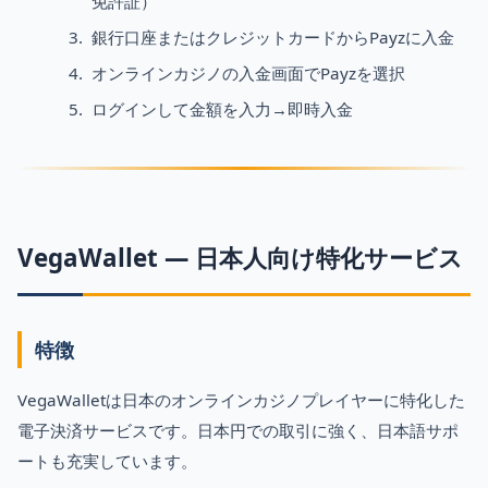
免許証）
銀行口座またはクレジットカードからPayzに入金
オンラインカジノの入金画面でPayzを選択
ログインして金額を入力→即時入金
VegaWallet — 日本人向け特化サービス
特徴
VegaWalletは日本のオンラインカジノプレイヤーに特化した
電子決済サービスです。日本円での取引に強く、日本語サポ
ートも充実しています。