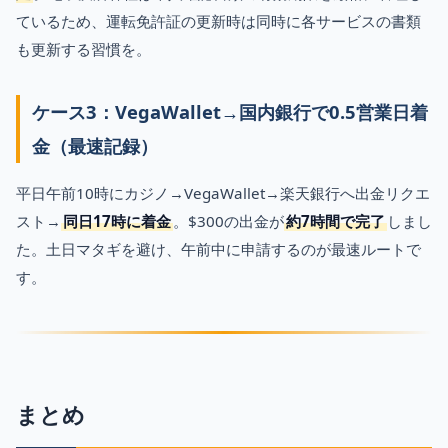
ているため、運転免許証の更新時は同時に各サービスの書類
も更新する習慣を。
ケース3：VegaWallet→国内銀行で0.5営業日着
金（最速記録）
平日午前10時にカジノ→VegaWallet→楽天銀行へ出金リクエ
スト→
同日17時に着金
。$300の出金が
約7時間で完了
しまし
た。土日マタギを避け、午前中に申請するのが最速ルートで
す。
まとめ