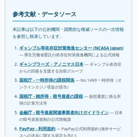
参考文献・データソース
本記事は以下の公的機関・国際的な権威ソースの一次情報
を参照し執筆しています。
ギャンブル等依存症対策推進センター (NCASA Japan)
— 厚生労働省委託の依存症対策推進機関による公式情報
ギャンブラーズ・アノニマス日本
— ギャンブル依存症
からの回復を支援する自助グループ
国税庁 - 一時所得の課税関係
— No.1490 一時所得（オ
ンラインカジノ収益が該当）
国税庁 - 雑所得・暗号資産の課税
— 仮想通貨に係る所
得の計算方法等
金融庁 - 暗号資産関連事業者向けガイドライン
— 日本
の暗号資産規制の公式情報源
PayPay - 利用規約
— PayPay公式利用規約 (海外サービ
スへの送金に関する規定を含む)