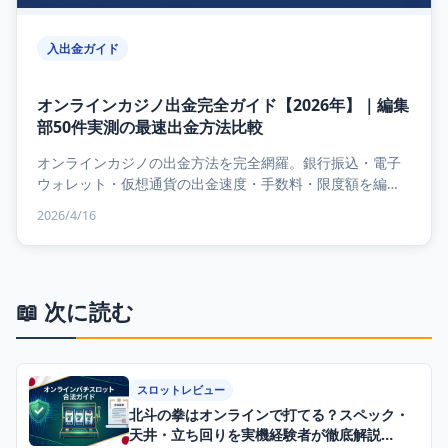
入出金ガイド
オンラインカジノ出金完全ガイド【2026年】｜編集
部50件実測の最速出金方法比較
オンラインカジノの出金方法を完全網羅。銀行振込・電子
ウォレット・仮想通貨の出金速度・手数料・限度額を編集
部50件実測データで徹底比較。最速で安全に出金するため
2026/4/16
の...
📖 次に読む
スロットレビュー
北斗の拳はオンラインで打てる？スペック・
天井・立ち回りを実機経験者が徹底解説