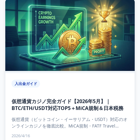
入出金ガイド
仮想通貨カジノ完全ガイド【2026年5月】｜
BTC/ETH/USDT対応TOP5＋MiCA規制＆日本税務
仮想通貨（ビットコイン・イーサリアム・USDT）対応のオ
ンラインカジノを徹底比較。MiCA規制・FATF Travel
Rule・日本居住者の税務（雑所得計算式...
2026/4/16