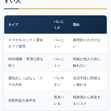
すい人
バレに
タイプ
理由
くさ
スマホをロック＋通知
バレに
物理的にのぞけな
オフで運用
くい
い
WEB通帳・専用口座を
バレに
明細が他人の目に
使う
くい
触れない
通知出しっぱなし・ス
バレや
決済手段に関係な
マホ共有
すい
く漏れる
将来バ
税務側から発覚す
高額利益を無申告
レる
るリスク