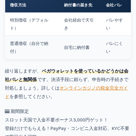
徴収方法
納付書の届き先
会社バレ
特別徴収（デフォル
会社経由で天引
バレやす
ト）
き
い
普通徴収（自分で納
バレにく
自宅に納付書
付）
い
繰り返しますが、
ベガウォレットを使っているかどうかは会
社バレと無関係
です。決済手段に頼らず、申告時の手続きで
対処しましょう。詳しくは
オンラインカジノの税金完全ガイ
ド
を参照してください。
🎰 期間限定
スロット天国で入金不要ボーナス3,000円ゲット！
登録だけでもらえる！PayPay・コンビニ入金対応、KYC不要