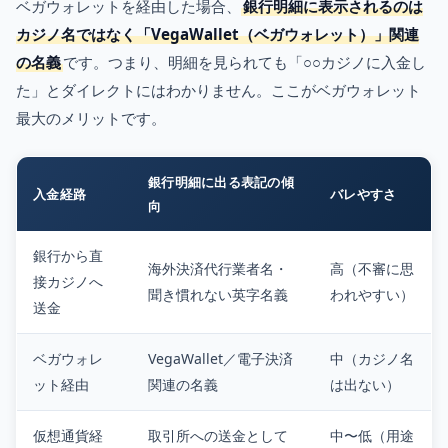
ベガウォレットを経由した場合、
銀行明細に表示されるのは
カジノ名ではなく「VegaWallet（ベガウォレット）」関連
の名義
です。つまり、明細を見られても「○○カジノに入金し
た」とダイレクトにはわかりません。ここがベガウォレット
最大のメリットです。
銀行明細に出る表記の傾
入金経路
バレやすさ
向
銀行から直
海外決済代行業者名・
高（不審に思
接カジノへ
聞き慣れない英字名義
われやすい）
送金
ベガウォレ
VegaWallet／電子決済
中（カジノ名
ット経由
関連の名義
は出ない）
仮想通貨経
取引所への送金として
中〜低（用途