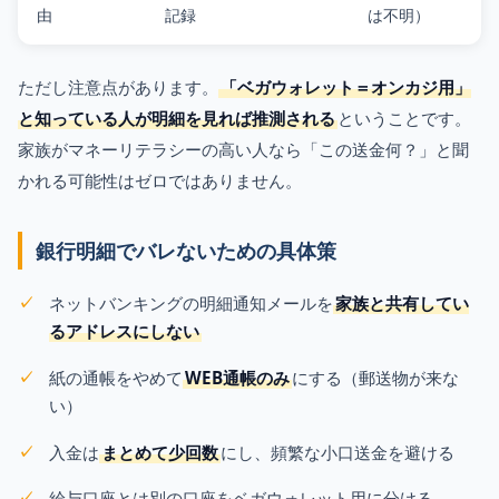
由
記録
は不明）
ただし注意点があります。
「ベガウォレット＝オンカジ用」
と知っている人が明細を見れば推測される
ということです。
家族がマネーリテラシーの高い人なら「この送金何？」と聞
かれる可能性はゼロではありません。
銀行明細でバレないための具体策
ネットバンキングの明細通知メールを
家族と共有してい
るアドレスにしない
紙の通帳をやめて
WEB通帳のみ
にする（郵送物が来な
い）
入金は
まとめて少回数
にし、頻繁な小口送金を避ける
給与口座とは別の口座をベガウォレット用に分ける