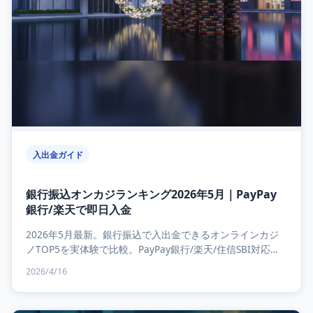
入出金ガイド
銀行振込オンカジランキング2026年5月｜PayPay
銀行/楽天で即日入金
2026年5月最新。銀行振込で入出金できるオンラインカジ
ノTOP5を実体験で比較。PayPay銀行/楽天/住信SBI対応、
入金反映0〜30分、出金最短30秒。手...
2026/4/16