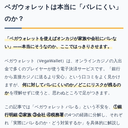
ベガウォレットは本当に「バレにくい」
のか？
「ベガウォレットを使えばオンカジが家族や会社にバレな
い」——本当にそうなのか、ここではっきりさせます。
ベガウォレット（VegaWallet）は、オンラインカジノの入出
金で多くのプレイヤーが使う電子決済サービスです。「銀行
から直接カジノに送るより安心」という口コミをよく見かけ
ますが、
何に対してバレにくいのか／どこにリスクが残るの
か
を理解せずに使うと、思わぬところで足がつきます。
この記事では「ベガウォレット バレる」という不安を、
①銀
行明細 ②家族 ③会社 ④税務署
の4つの経路に分解し、それぞ
れ「実際にバレるのか・どう対策するか」を具体的に解説し