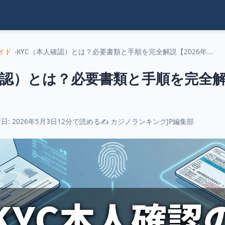
イド
KYC（本人確認）とは？必要書類と手順を完全解説【2026年...
確認）とは？必要書類と手順を完全解説
日: 2026年5月3日
12分で読める
✍ カジノランキングJP編集部