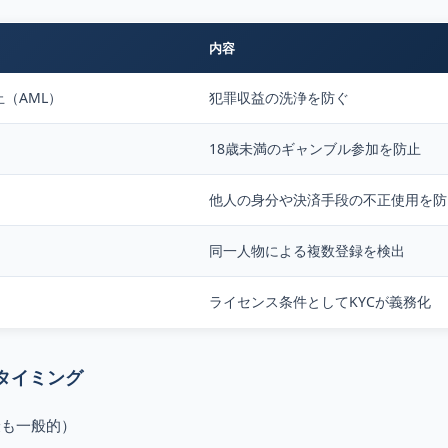
内容
（AML）
犯罪収益の洗浄を防ぐ
18歳未満のギャンブル参加を防止
他人の身分や決済手段の不正使用を防
同一人物による複数登録を検出
ライセンス条件としてKYCが義務化
タイミング
最も一般的）