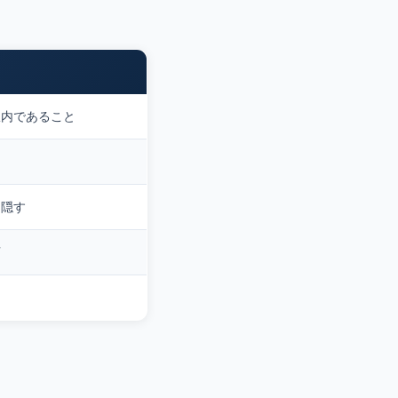
限内であること
は隠す
可