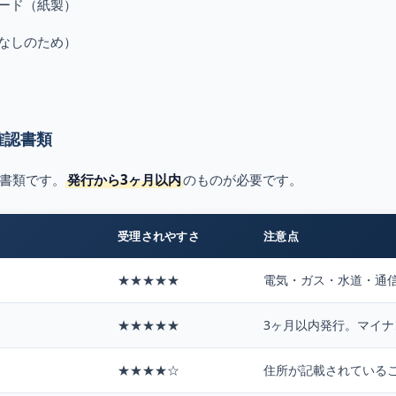
ード（紙製）
なしのため）
確認書類
書類です。
発行から3ヶ月以内
のものが必要です。
受理されやすさ
注意点
★★★★★
電気・ガス・水道・通
★★★★★
3ヶ月以内発行。マイナ
★★★★☆
住所が記載されている