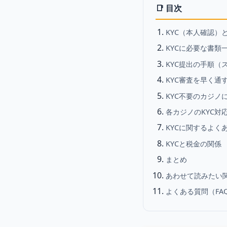
📑 目次
KYC（本人確認）
KYCに必要な書類
KYC提出の手順（
KYC審査を早く通
KYC不要のカジノ
各カジノのKYC対
KYCに関するよく
KYCと税金の関係
まとめ
あわせて読みたい
よくある質問（FA